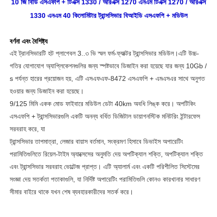
10 জি বিডি এসএফপি + টিএক্স 1330 / আরএক্স 1270 এনএম টিএক্স 1270 / আরএক্স
1330 এনএম 40 কিলোমিটার ট্রান্সসিভার বিআইডি এসএফপি + মডিউল
বর্ণনা এবং বৈশিষ্ট্য
এই ট্রানসিভারটি হট প্লাগেবল 3..৩ ভি স্মল ফর্ম-ফ্যাক্টর ট্রান্সসিভার মডিউল।এটি উচ্চ-
গতির যোগাযোগ অ্যাপ্লিকেশনগুলির জন্য স্পষ্টভাবে ডিজাইন করা হয়েছে যার জন্য 10Gb /
s পর্যন্ত হারের প্রয়োজন হয়, এটি এসএফএফ-8472 এসএফপি + এমএসএর সাথে অনুগত
হওয়ার জন্য ডিজাইন করা হয়েছে।
9/125 মিমি একক মোড ফাইবারে মডিউল ডেটা 40km অবধি লিঙ্ক করে।
অপটিকিং
এসএফপি + ট্রান্সসিভারগুলি একটি অনন্য বর্ধিত ডিজিটাল ডায়াগনস্টিক মনিটরিং ইন্টারফেস
সরবরাহ করে, যা
ট্রান্সসিভার তাপমাত্রা, লেজার বায়াস বর্তমান, সংক্রমণ হিসাবে ডিভাইস অপারেটিং
পরামিতিগুলিতে রিয়েল-টাইম অ্যাক্সেসের অনুমতি দেয়
অপটিক্যাল শক্তি, অপটিক্যাল শক্তি
এবং ট্রান্সসিভার সরবরাহ ভোল্টেজ প্রাপ্ত।
এটি অ্যালার্ম এবং একটি পরিশীলিত সিস্টেমের
সংজ্ঞা দেয়
সতর্কতা পতাকাগুলি, যা নির্দিষ্ট অপারেটিং পরামিতিগুলি কোনও কারখানার সাধারণ
সীমার বাইরে থাকে যখন শেষ ব্যবহারকারীদের সতর্ক করে।