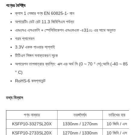
পণ্যের বৈশিষ্ট্য
ক্লাস 1 লেজার পণ্য EN 60825-1- মান
অপারেটিং ডেট রেট 11.3 জিবিপিএস পর্যন্ত
এমএসএ এসএফপি + স্পেসিফিকেশন এসএফএফ -৪31৩১ এর সাথে অনুগত
গরম প্লাগেবল
3.3V একক পাওয়ার সাপ্লাই
টিটিএল সিঙ্গল সনাক্তকরণ সূচক
অপারেশন তাপমাত্রার ব্যাপ্তি: এক্স এর অর্থ সি (0 ~ 70 ° সে);আমি (-40 ~ 85
° C)
RoHS-6 কমপ্লায়েন্ট
তথ্য বিন্যাস
পণ্য নাম্বার
তরঙ্গদৈর্ঘ্য
তারিখের হার
KSFP10-3327SL20X
1330nm / 1270nm
10 জিবি / এস
KSFP10-2733SL20X
1270nm / 1330nm
10 জিবি / এস