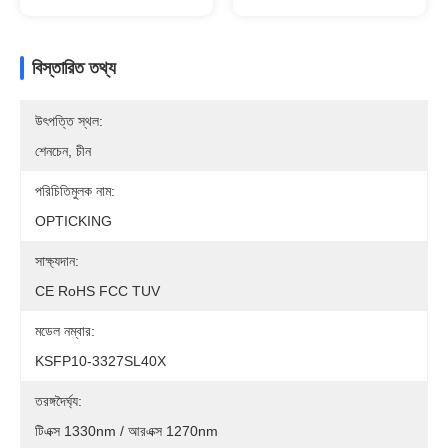
বিস্তারিত তথ্য
উৎপত্তি স্থল:
শেনচেন, চীন
পরিচিতিমুলক নাম:
OPTICKING
সাক্ষ্যদান:
CE RoHS FCC TUV
মডেল নম্বার:
KSFP10-3327SL40X
তরঙ্গদৈর্ঘ্য:
টিএক্স 1330nm / আরএক্স 1270nm