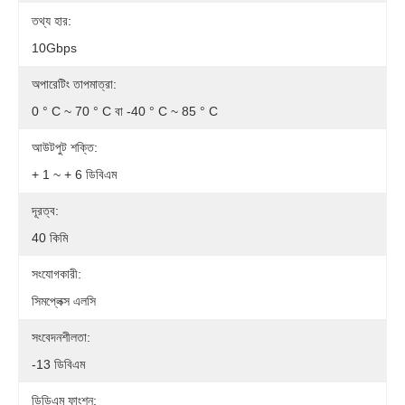
তথ্য হার:
10Gbps
অপারেটিং তাপমাত্রা:
0 ° C ~ 70 ° C বা -40 ° C ~ 85 ° C
আউটপুট শক্তি:
+ 1 ~ + 6 ডিবিএম
দূরত্ব:
40 কিমি
সংযোগকারী:
সিমপ্লেক্স এলসি
সংবেদনশীলতা:
-13 ডিবিএম
ডিডিএম ফাংশন: