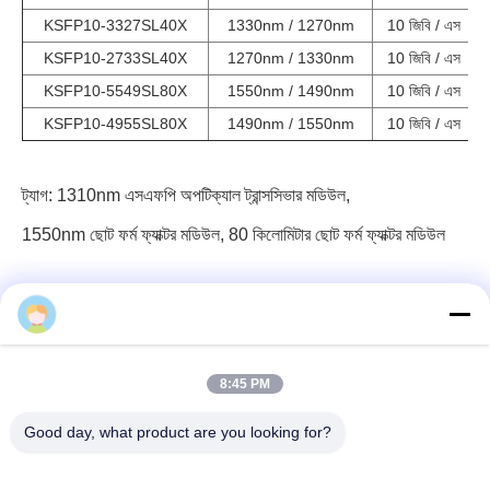
KSFP10-3327SL40X
1330nm / 1270nm
10 জিবি / এস
KSFP10-2733SL40X
1270nm / 1330nm
10 জিবি / এস
KSFP10-5549SL80X
1550nm / 1490nm
10 জিবি / এস
KSFP10-4955SL80X
1490nm / 1550nm
10 জিবি / এস
ট্যাগ:
1310nm এসএফপি অপটিক্যাল ট্রান্সসিভার মডিউল
,
1550nm ছোট ফর্ম ফ্যাক্টর মডিউল
,
80 কিলোমিটার ছোট ফর্ম ফ্যাক্টর মডিউল
8:45 PM
৩ এফ, ব্লক ৭, জিএস পার্ক, উহো ব্লাভ, গুয়ানলান লংহুয়া, শেনজেন চীন
Good day, what product are you looking for?
ই-মেইল: fanny@opticking.com
টেলিফোন: +86-755-83425935-83425936