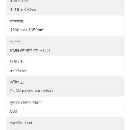
কনফিগারেশন:
1x16 কাস্টমাইজড
তরঙ্গদৈর্ঘ্য:
1260 থেকে 1650nm
আবেদন:
PON নেটওয়ার্ক এবং FTTH
বৈশিষ্ট্য 1:
কম পিডিএল
বৈশিষ্ট্য 2:
উচ্চ নির্ভরযোগ্যতা এবং স্থায়িত্ব
ন্যূনতম চাহিদার পরিমাণ:
500
প্যাকেজিং বিবরণ: