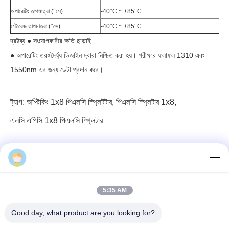
অপারেটিং তাপমাত্রা (°সে)
-40°C ~ +85°C
স্টোরেজ তাপমাত্রা (°সে)
-40°C ~ +85°C
দ্রষ্টব্য:● সংযোগকারীর ক্ষতি ছাড়াই
● অপারেটিং তরঙ্গদৈর্ঘ্য ডিজাইন দ্বারা নিশ্চিত করা হয়। পরীক্ষার ফলাফল 1310 এবং
1550nm এর জন্য ডেটা প্রদান করে।
ট্যাগ:
অপ্টিকিং 1x8 পিএলসি স্প্লিটটার
,
পিএলসি স্প্লিটার 1x8
,
এলসি এপিসি 1x8 পিএলসি স্প্লিটার
5:35 AM
৩ এফ, ব্লক ৭, জিএস পার্ক, উহো ব্লাভ, গুয়ানলান লংহুয়া, শেনজেন চীন
Good day, what product are you looking for?
ই-মেইল: fanny@opticking.com