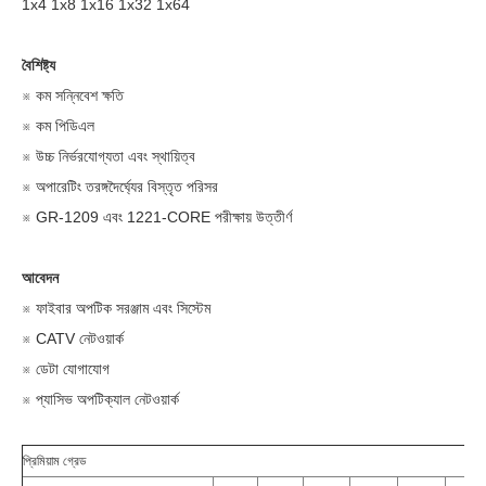
1x4 1x8 1x16 1x32 1x64
বৈশিষ্ট্য
※ কম সন্নিবেশ ক্ষতি
※ কম পিডিএল
※ উচ্চ নির্ভরযোগ্যতা এবং স্থায়িত্ব
※ অপারেটিং তরঙ্গদৈর্ঘ্যের বিস্তৃত পরিসর
※ GR-1209 এবং 1221-CORE পরীক্ষায় উত্তীর্ণ
আবেদন
※ ফাইবার অপটিক সরঞ্জাম এবং সিস্টেম
※ CATV নেটওয়ার্ক
※ ডেটা যোগাযোগ
※ প্যাসিভ অপটিক্যাল নেটওয়ার্ক
প্রিমিয়াম গ্রেড