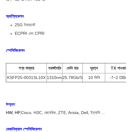
অ্যাপ্লিকেশন
25G ইথারনেট
ECPRI এবং CPRI
স্পেসিফিকেশন
পণ্য নাম্বার
তরঙ্গদৈর্ঘ্য
ডেটা হার
দূরত্ব
TX পাওয়ার
KSFP25-0031SL10X
1310nm
25.78Gb/s
10 কিমি
-7~2 DBm
উপযুক্ত
HW, HP,
Cisco, H3C, জেনেরিক, ZTE, Arista, Dell, ইত্যাদি ...
মেকানিক্যাল স্পেসিফিকেশন