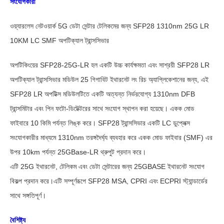
সংযোগকারী
ওয়্যারলেস নেটওয়ার্ক 5G ডেটা সেন্টার টেলিকমের জন্য SFP28 1310nm 25G LR
10KM LC SMF অপটিক্যাল ট্রান্সসিভার
অপটিকিংয়ের SFP28-25G-LR হল একটি উচ্চ কার্যক্ষমতা এবং সাশ্রয়ী SFP28 LR
অপটিক্যাল ট্রান্সসিভার মডিউল 25 গিগাবিট ইথারনেট লং রিচ অ্যাপ্লিকেশানের জন্য, এই
SFP28 LR অপটিক্স মডিউলটিতে একটি অত্যন্ত নির্ভরযোগ্য 1310nm DFB
ট্রান্সমিটার এবং পিন ফটো-ডিটেক্টরের সাথে সংযোগ স্থাপন করা হয়েছে। একক মোড
ফাইবারে 10 কিমি পর্যন্ত লিঙ্ক করে। SFP28 ট্রান্সসিভার একটি LC ডুপ্লেক্স
সংযোগকারীর মাধ্যমে 1310nm তরঙ্গদৈর্ঘ্য ব্যবহার করে একক মোড ফাইবার (SMF) এর
উপর 10km পর্যন্ত 25GBase-LR থ্রুপুট প্রদান করে।
এটি 25G ইথারনেট, টেলিকম এবং ডেটা সেন্টারের জন্য 25GBASE ইথারনেট সংযোগ
বিকল্প প্রদান করে।এটি সম্পূর্ণরূপে SFP28 MSA, CPRI এবং ECPRI স্ট্যান্ডার্ডের
সাথে সঙ্গতিপূর্ণ।
বৈশিষ্ট্য