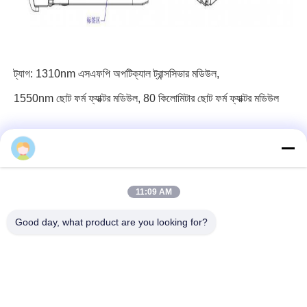
ট্যাগ:
1310nm এসএফপি অপটিক্যাল ট্রান্সসিভার মডিউল
,
1550nm ছোট ফর্ম ফ্যাক্টর মডিউল
,
80 কিলোমিটার ছোট ফর্ম ফ্যাক্টর মডিউল
11:09 AM
৩ এফ, ব্লক ৭, জিএস পার্ক, উহো ব্লাভ, গুয়ানলান লংহুয়া, শেনজেন চীন
Good day, what product are you looking for?
ই-মেইল: fanny@opticking.com
টেলিফোন: +86-755-83425935-83425936
শেঞ্জেন অপটিকিং টেকনোলজি কো লিমিটেড একটি জাতীয় উদ্ভাবনী এবং হাই-টেক সংস্থা যা