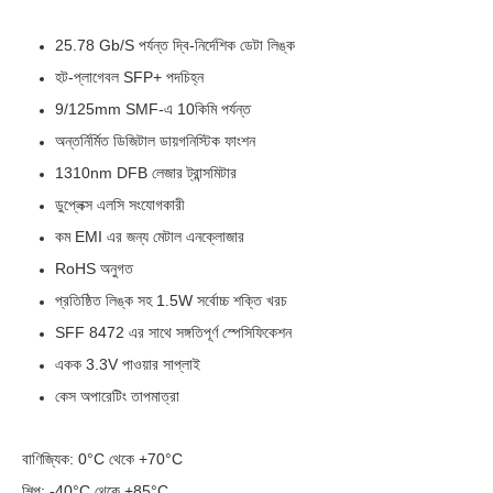
25.78 Gb/s পর্যন্ত দ্বি-নির্দেশিক ডেটা লিঙ্ক
হট-প্লাগেবল SFP+ পদচিহ্ন
9/125mm SMF-এ 10কিমি পর্যন্ত
অন্তর্নির্মিত ডিজিটাল ডায়গনিস্টিক ফাংশন
1310nm DFB লেজার ট্রান্সমিটার
ডুপ্লেক্স এলসি সংযোগকারী
কম EMI এর জন্য মেটাল এনক্লোজার
RoHS অনুগত
প্রতিষ্ঠিত লিঙ্ক সহ 1.5W সর্বোচ্চ শক্তি খরচ
SFF 8472 এর সাথে সঙ্গতিপূর্ণ স্পেসিফিকেশন
একক 3.3V পাওয়ার সাপ্লাই
কেস অপারেটিং তাপমাত্রা
বাণিজ্যিক: 0°C থেকে +70°C
শিল্প: -40°C থেকে +85°C