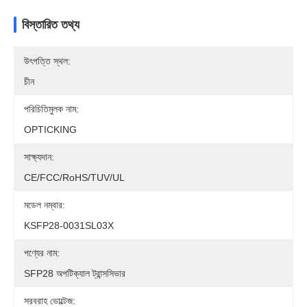
বিস্তারিত তথ্য
উৎপত্তি স্থল:
চীন
পরিচিতিমুলক নাম:
OPTICKING
সাক্ষ্যদান:
CE/FCC/RoHS/TUV/UL
মডেল নম্বার:
KSFP28-0031SL03X
পণ্যের নাম:
SFP28 অপটিক্যাল ট্রান্সসিভার
সরবরাহ ভোল্টেজ: