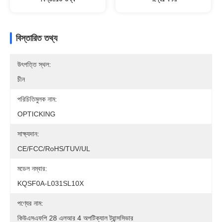
বিস্তারিত তথ্য
উৎপত্তি স্থল:
চীন
পরিচিতিমুলক নাম:
OPTICKING
সাক্ষ্যদান:
CE/FCC/RoHS/TUV/UL
মডেল নম্বার:
KQSF0A-L031SL10X
পণ্যের নাম:
কিউএসএফপি 28 এলআর 4 অপটিক্যাল ট্রান্সসিভার