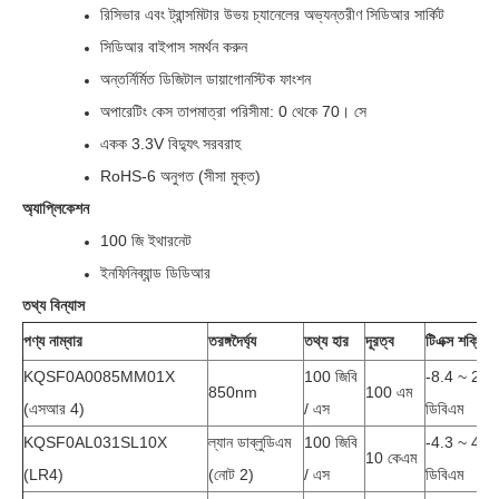
রিসিভার এবং ট্রান্সমিটার উভয় চ্যানেলের অভ্যন্তরীণ সিডিআর সার্কিট
সিডিআর বাইপাস সমর্থন করুন
অন্তর্নির্মিত ডিজিটাল ডায়াগোনস্টিক ফাংশন
অপারেটিং কেস তাপমাত্রা পরিসীমা: 0 থেকে 70। সে
একক 3.3V বিদ্যুৎ সরবরাহ
RoHS-6 অনুগত (সীসা মুক্ত)
অ্যাপ্লিকেশন
100 জি ইথারনেট
ইনফিনিব্যান্ড ডিডিআর
তথ্য বিন্যাস
পণ্য নাম্বার
তরঙ্গদৈর্ঘ্য
তথ্য হার
দূরত্ব
টিএক্স শক্তি
KQSF0A0085MM01X
100 জিবি
-8.4 ~ 2.4
850nm
100 এম
(এসআর 4)
/ এস
ডিবিএম
KQSF0AL031SL10X
ল্যান ডাব্লুডিএম
100 জিবি
-4.3 ~ 4.5
10 কেএম
(LR4)
(নোট 2)
/ এস
ডিবিএম