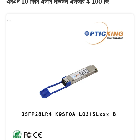
এনএম 10 কিমি এলসি মডিউল এলআর 4 100 জি