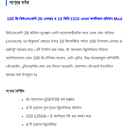
পণ্যের বর্ণনা
100 জি কিউএসএফপি 28 এলআর 4 10 কিমি 1310 এনএম অপটিকাল মডিউল Mod
কিউএসএফপি 28 মডিউল ডুপ্লেক্স এলসি সংযোগকারীগুলির সাথে একক মোড ফাইবার
(এসএমএফ) এর স্ট্যান্ডার্ড জোড়ের উপরে 10 কিলোমিটার পর্যন্ত 100 গিগাবাস-এলআর 4
থ্রুটপুট সরবরাহ করে।এটি ইনস্টল করা সহজ, হট অদলবদল ট্রান্সসিভার বিভিন্ন
অ্যাপ্লিকেশনে যেমন 100 জি টেলিকম সংযোগ, ডেটা সেন্টার, উচ্চ-পারফরম্যান্স কম্পিউটিং
নেটওয়ার্কস, এন্টারপ্রাইজ কোর এবং বিতরণ স্তরগুলি, ক্যাম্পাস নেটওয়ার্ক ইত্যাদিতে
ব্যবহার করা উপযুক্ত Is
পণ্যের বৈশিষ্ট্য
হট-প্লাগেবল QSFP28 ফর্ম ফ্যাক্টর
4 টি চ্যানেল ফুল-দ্বৈত ট্রান্সসিভার মডিউল
103.125Gb / S সামগ্রিক বিট হার সমর্থন করে
4 টি চ্যানেল ট্রান্সমিটার