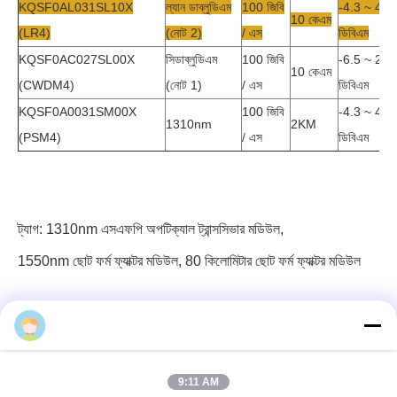
KQSF0AL031SL10X
ল্যান ডাব্লুডিএম
100 জিবি
-4.3 ~ 4.5
10 কেএম
(LR4)
(নোট 2)
/ এস
ডিবিএম
KQSF0AC027SL00X
সিডাব্লুডিএম
100 জিবি
-6.5 ~ 2.5
10 কেএম
(CWDM4)
(নোট 1)
/ এস
ডিবিএম
KQSF0A0031SM00X
100 জিবি
-4.3 ~ 4.5
1310nm
2KM
(PSM4)
/ এস
ডিবিএম
ট্যাগ:
1310nm এসএফপি অপটিক্যাল ট্রান্সসিভার মডিউল
,
1550nm ছোট ফর্ম ফ্যাক্টর মডিউল
,
80 কিলোমিটার ছোট ফর্ম ফ্যাক্টর মডিউল
9:11 AM
৩ এফ, ব্লক ৭, জিএস পার্ক, উহো ব্লাভ, গুয়ানলান লংহুয়া, শেনজেন চীন