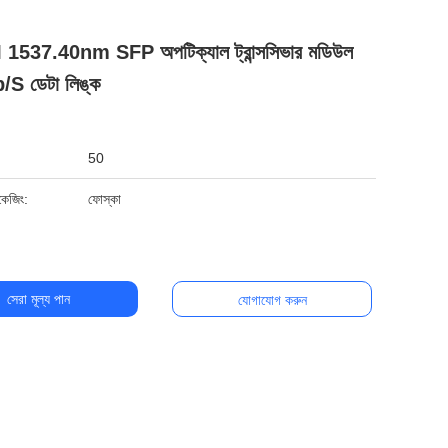
37.40nm SFP অপটিক্যাল ট্রান্সসিভার মডিউল
S ডেটা লিঙ্ক
50
যাকেজিং:
ফোস্কা
সেরা মূল্য পান
যোগাযোগ করুন