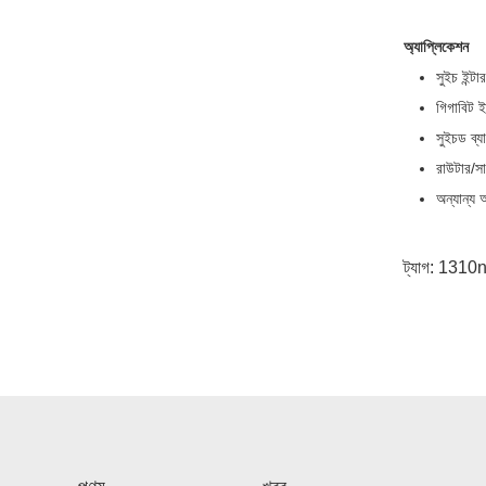
অ্যাপ্লিকেশন
সুইচ ইন্ট
গিগাবিট 
সুইচড ব্য
রাউটার/সার
অন্যান্য 
ট্যাগ:
1310nm 