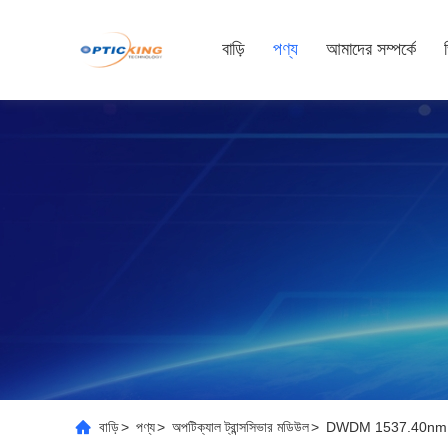
বাড়ি
পণ্য
আমাদের সম্পর্কে
বাড়ি
>
পণ্য
>
অপটিক্যাল ট্রান্সসিভার মডিউল
>
DWDM 1537.40nm SFP 