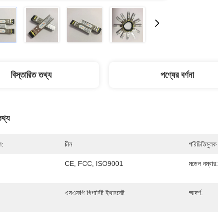
বিস্তারিত তথ্য
পণ্যের বর্ণনা
তথ্য
ল:
চীন
পরিচিতিমুলক 
CE, FCC, ISO9001
মডেল নম্বার:
এসএফপি গিগাবিট ইথারনেট
আদর্শ: