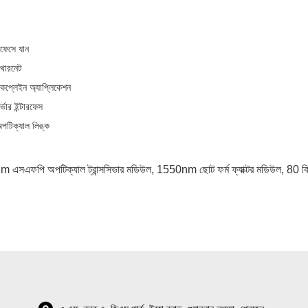
ারফেসে যান
ইথারনেট
াকপ্লেইন অ্যাপ্লিকেশন
্ভার ইন্টারফেস
অপটিক্যাল লিঙ্ক
এসএফপি অপটিক্যাল ট্রান্সসিভার মডিউল
,
1550nm ছোট ফর্ম ফ্যাক্টর মডিউল
,
80 কি