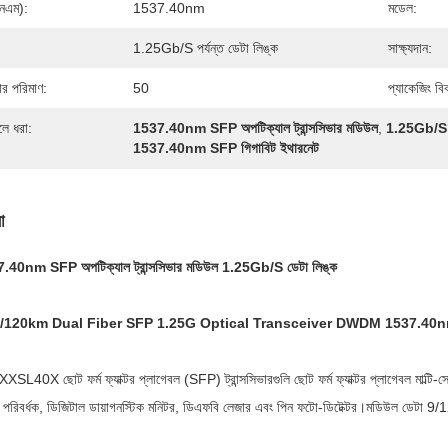
(এনএম):
1537.40nm
মডেল:
1.25Gb/s পর্যন্ত ডেটা লিঙ্ক
সাক্ষ্যদান:
দার পরিমাণ:
50
প্যাকেজিং বি
লে ধরা:
1537.40nm SFP অপটিক্যাল ট্রান্সসিভার মডিউল
,
1.25Gb/S S
1537.40nm SFP গিগাবিট ইথারনেট
া
nm SFP অপটিক্যাল ট্রান্সসিভার মডিউল 1.25Gb/S ডেটা লিঙ্ক
120km Dual Fiber SFP 1.25G Optical Transceiver DWDM 1537.40
X ছোট ফর্ম ফ্যাক্টর প্লাগেবল (SFP) ট্রান্সসিভারগুলি ছোট ফর্ম ফ্যাক্টর প্লাগেবল মাল্টি-সোর্সি
ত পরিবর্ধক, ডিজিটাল ডায়াগনস্টিক মনিটর, ডিএফবি লেজার এবং পিন ফটো-ডিটেক্টর।মডিউল ডেট