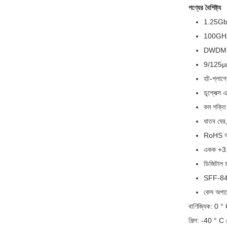
পণ্যের বৈশিষ্ট্য
1.25Gb/s
100GHZ 
DWDM DF
9/125µm
হট-প্লাগ
ডুপ্লেক্স
কম শক্তি
ধাতব ঘের
RoHS অন
একক +3.3
ডিজিটাল ড
SFF-8472
কেস অপার
বাণিজ্যিক: 0 
শিল্প: -40 ° 