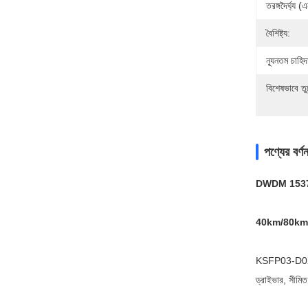
তরঙ্গদৈর্ঘ্য 
বৈশিষ্ট্য:
ন্যূনতম চাহি
বিশেষভাবে তু
পণ্যের বর্ণন
DWDM 1537.40
40km/80km/
KSFP03-D0XXSL40
ড্রাইভার, সীমি