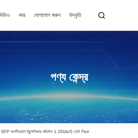
ভিডিও
খবর
যোগাযোগ করুন
উদ্ধৃতি
পণ্য কেন্দ্র
অপটিক্যাল ট্রান্সসিভার মডিউল 1.25Gb/S ডেটা লিঙ্ক