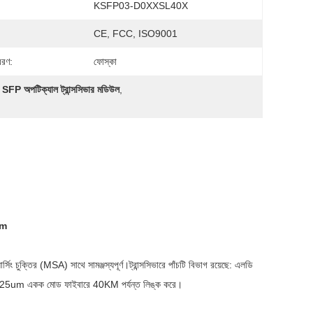
KSFP03-D0XXSL40X
CE, FCC, ISO9001
বরণ:
ফোস্কা
FP অপটিক্যাল ট্রান্সসিভার মডিউল
,
nm
ং চুক্তির (MSA) সাথে সামঞ্জস্যপূর্ণ।ট্রান্সসিভারে পাঁচটি বিভাগ রয়েছে: এলডি
া 9/125um একক মোড ফাইবারে 40KM পর্যন্ত লিঙ্ক করে।