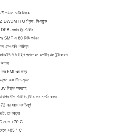
 পর্যন্ত ডেটা লিঙ্ক
DWDM ITU গ্রিড, সি-ব্যান্ড
B লেজার ট্রান্সমিটার
 SMF এ 80 কিমি পর্যন্ত
েবল এসএফপি পদচিহ্ন
 এলসি/ইউপিসি টাইপ প্লাগেবল অপটিক্যাল ইন্টারফেস
 অপচয়
, কম EMI এর জন্য
ুগত এবং সীসা-মুক্ত
V বিদ্যুৎ সরবরাহ
ায়াগনস্টিক মনিটরিং ইন্টারফেস সমর্থন করুন
 এর সাথে সঙ্গতিপূর্ণ
েটিং তাপমাত্রা
° C থেকে +70 C
C থেকে +85 ° C