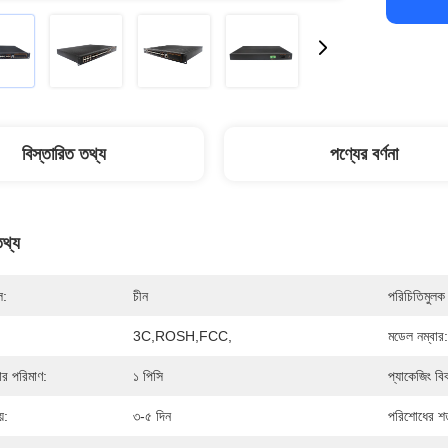
বিস্তারিত তথ্য
পণ্যের বর্ণনা
তথ্য
ল:
চীন
পরিচিতিমুলক 
3C,ROSH,FCC,
মডেল নম্বার:
দার পরিমাণ:
১ পিসি
প্যাকেজিং বি
়:
৩-৫ দিন
পরিশোধের শর্