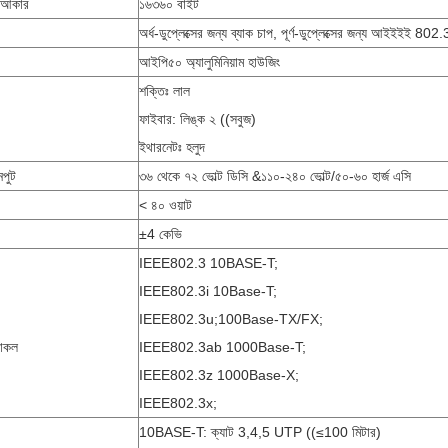
র আকার
১৬৩৬০ বাইট
অর্ধ-ডুপ্লেক্সের জন্য ব্যাক চাপ, পূর্ণ-ডুপ্লেক্সের জন্য আইইইই 802
আইপি৫০ অ্যালুমিনিয়াম হাউজিং
শক্তিঃ লাল
ফাইবার: লিঙ্ক ২ ((সবুজ)
ইথারনেটঃ হলুদ
নপুট
৩৬ থেকে ৭২ ভোল্ট ডিসি &১১০-২৪০ ভোল্ট/৫০-৬০ হার্জ এসি
< ৪০ ওয়াট
±4 কেভি
IEEE802.3 10BASE-T;
IEEE802.3i 10Base-T;
IEEE802.3u;100Base-TX/FX;
টোকল
IEEE802.3ab 1000Base-T;
IEEE802.3z 1000Base-X;
IEEE802.3x;
10BASE-T: ক্যাট 3,4,5 UTP ((≤100 মিটার)