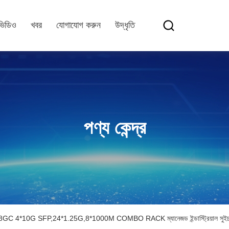
ভিডিও
খবর
যোগাযোগ করুন
উদ্ধৃতি
পণ্য কেন্দ্র
4*10G SFP,24*1.25G,8*1000M COMBO RACK ম্যানেজড ইন্ডাস্ট্রিয়াল সুই