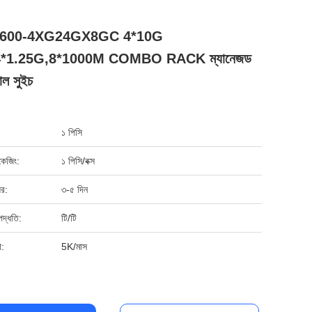
600-4XG24GX8GC 4*10G
4*1.25G,8*1000M COMBO RACK ম্যানেজড
য়াল সুইচ
১ পিসি
যাকেজিং:
১ পিসি/বক্স
ের:
৩-৫ দিন
পদ্ধতি:
টি/টি
া:
5K/মাস