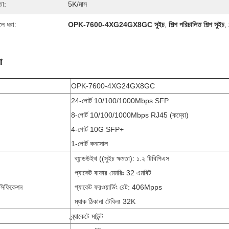
তা:
5K/মাস
লে ধরা:
OPK-7600-4XG24GX8GC সুইচ
,
শিল্প পরিচালিত শিল্প সুইচ
,
া
OPK-7600-4XG24GX8GC
24-পোর্ট 10/100/1000Mbps SFP
8-পোর্ট 10/100/1000Mbps RJ45 (কম্বো)
4-পোর্ট 10G SFP+
1-পোর্ট কনসোল
ব্যান্ডউইথ ((সুইচ ক্ষমতা): ১.২ টিবিপিএস
প্যাকেট বাফার মেমরিঃ 32 এমবিট
পেসিফিকেশন
প্যাকেট ফরওয়ার্ডিং রেট: 406Mpps
ম্যাক ঠিকানা টেবিলঃ 32K
ব্র্যাকেটে মাউন্ট