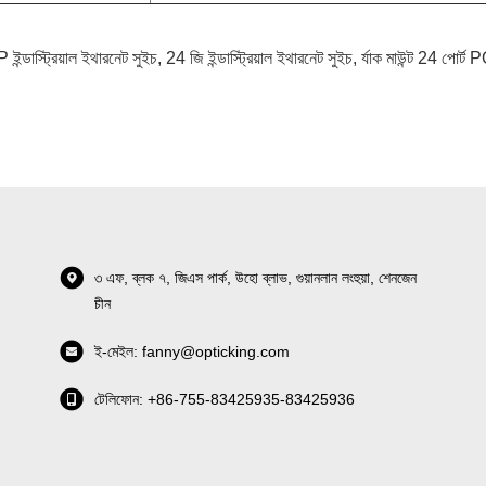
ন্ডাস্ট্রিয়াল ইথারনেট সুইচ
,
24 জি ইন্ডাস্ট্রিয়াল ইথারনেট সুইচ
,
র্যাক মাউন্ট 24 পোর্ট
৩ এফ, ব্লক ৭, জিএস পার্ক, উহো ব্লাভ, গুয়ানলান লংহুয়া, শেনজেন
চীন
ই-মেইল: fanny@opticking.com
টেলিফোন: +86-755-83425935-83425936