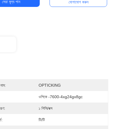
সেরা মূল্য পান
যোগাযোগ করুন
নাম:
OPTICKING
ওপিকে -7600-4xg24gx8gc
বরণ:
১ পিসি/বক্স
ত:
টি/টি