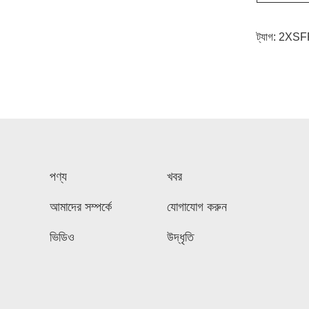
ট্যাগ:
2XSFP ই
পণ্য
খবর
আমাদের সম্পর্কে
যোগাযোগ করুন
ভিডিও
উদ্ধৃতি