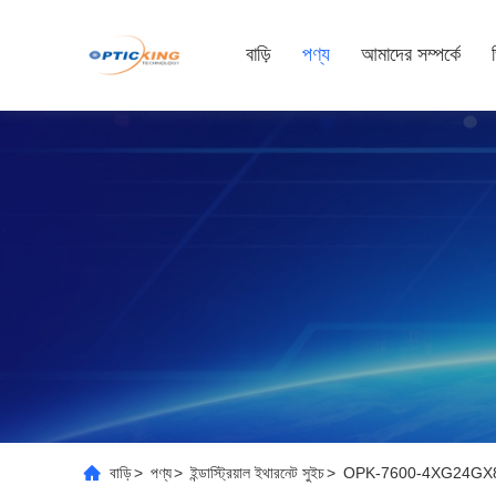
বাড়ি
পণ্য
আমাদের সম্পর্কে
বাড়ি
>
পণ্য
>
ইন্ডাস্ট্রিয়াল ইথারনেট সুইচ
>
OPK-7600-4XG24GX8GC 