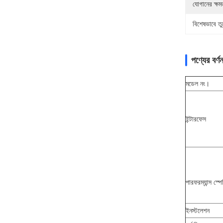
যোগানের ক্ষম
বিশেষভাবে তু
পণ্যের বর্ণন
মডেল নং।
ইন্টারফেস
পারফরম্যান্স স্
ইনস্টলেশন