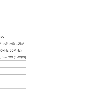
±2kV
 ডেটা পোর্টঃ ±2kV
150kHz-80MHz)
৩০০ ভোল্ট (১ সেকেন্ড)