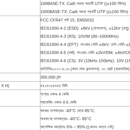
100BASE-TX: Cat5 অথবা পরবর্তী UTP ((≤100 মিটার)
1000BASE-TX: Cat6 অথবা পরবর্তী UTP ((≤100 মিটার)
FCC CFR47 পার্ট 15, EN55032
IEC61000-4-2 (ESD): ±8kV (যোগাযোগ), ±12kV (বায়ু)
IEC61000-4-3 (RS): 10V/m (80~1000MHz)
IEC61000-4-4 (EFT): পাওয়ার পোর্টঃ ±4kV; ডেটা পোর্টঃ 
IEC61000-4-5 (সর্জ): পাওয়ার পোর্টঃ ±2kV/DM, ±4kV/CM;
IEC61000-4-6 (CS): 3V (10kHz-150kHz); 10V (
আইইসি৬১০০০-৪-১৬ (কমন মোড কন্ডাকশন): ৩০ ভোল্ট (ধারাবাহিক), 
300,000 ঘন্টা
D X H)
৪৪২×১৯৪×৪৪ মিমি
পণ্যের ওজনঃ 4 কেজি
প্যাকেজিং ওজনঃ 4.6 কেজি
কাজের তাপমাত্রাঃ -40°C থেকে 85°C;
সংরক্ষণের তাপমাত্রাঃ -40°C- 85°C
আপেক্ষিক আর্দ্রতাঃ 5% ~ 95% ((কোনও ঘনত্ব নেই)