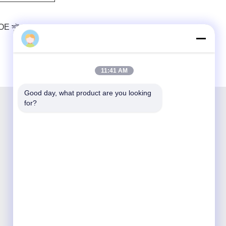
 POE সুইচ
11:41 AM
Good day, what product are you looking 
for?
শেঞ্জেন অপটিকিং টেকনোলজি কো লিমিটেড একটি জাতীয় উদ্ভাবনী
এবং হাই-টেক সংস্থা যা অপটিক্যাল যোগাযোগ পণ্যগুলির গবেষণা ও
উন্নয়ন, উত্পাদন, বিক্রয় এবং পরিষেবাতে নিবেদিত।

