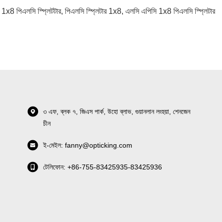
ং 1x8 পিএলসি স্প্লিটটার
,
পিএলসি স্প্লিটার 1x8
,
এলসি এপিসি 1x8 পিএলসি স্প্লিটার
৩ এফ, ব্লক ৭, জিএস পার্ক, উহো ব্লাভ, গুয়ানলান লংহুয়া, শেনজেন
চীন
ই-মেইল: fanny@opticking.com
টেলিফোন: +86-755-83425935-83425936