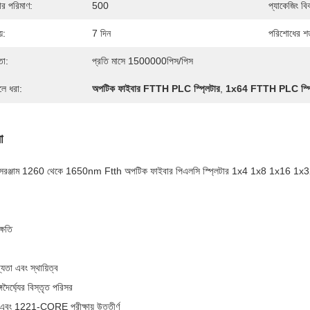
দার পরিমাণ:
500
প্যাকেজিং বি
়:
7 দিন
পরিশোধের শর্
তা:
প্রতি মাসে 1500000পিস/পিস
লে ধরা:
অপটিক ফাইবার FTTH PLC স্প্লিটার
,
1x64 FTTH PLC স্প্ল
া
 সরঞ্জাম 1260 থেকে 1650nm Ftth অপটিক ফাইবার পিএলসি স্প্লিটার 1x4 1x8 1x16 1
্ষতি
্যতা এবং স্থায়িত্ব
দৈর্ঘ্যের বিস্তৃত পরিসর
ং 1221-CORE পরীক্ষায় উত্তীর্ণ