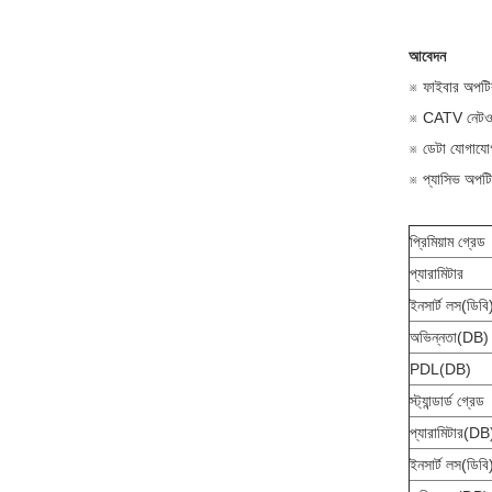
আবেদন
※ ফাইবার অপটিক
※ CATV নেটওয়
※ ডেটা যোগাযো
※ প্যাসিভ অপটিক
প্রিমিয়াম গ্রেড
প্যারামিটার
ইনসার্ট লস(ডিবি
অভিন্নতা(dB)
PDL(dB)
স্ট্যান্ডার্ড গ্রেড
প্যারামিটার(dB
ইনসার্ট লস(ডিবি