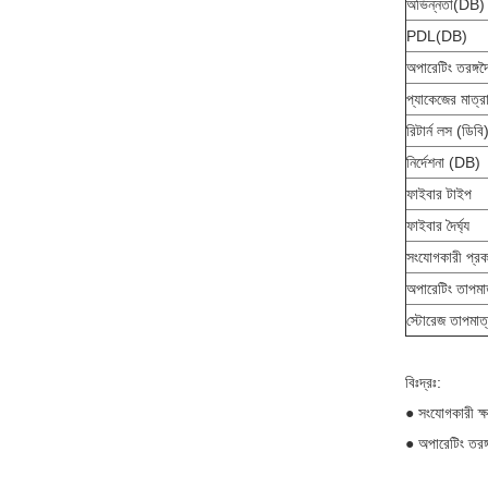
অভিন্নতা(dB)
PDL(dB)
অপারেটিং তরঙ্গদ
প্যাকেজের মাত
রিটার্ন লস (ডিবি
নির্দেশনা (dB)
ফাইবার টাইপ
ফাইবার দৈর্ঘ্য
সংযোগকারী প্রক
অপারেটিং তাপমা
স্টোরেজ তাপমাত্
বিঃদ্রঃ:
● সংযোগকারী ক্ষ
● অপারেটিং তরঙ