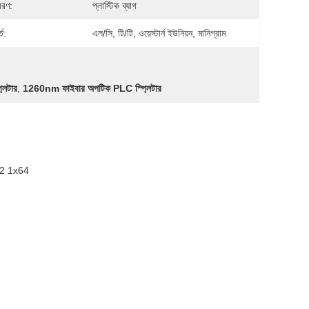
বরণ:
প্লাস্টিক ব্যাগ
ত:
এল/সি, টি/টি, ওয়েস্টার্ন ইউনিয়ন, মানিগ্রাম
িটার
,
1260nm ফাইবার অপটিক PLC স্প্লিটার
x32 1x64