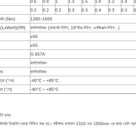
0.6
0.8
1
1.3
1.5
1.8
1.2
1.4
1
0.2
0.2
0.2
0.3
0.3
0.4
0.3
0.3
0
ৈর্ঘ্য (nm)
1260~1650
্রা(LxWxH)(মিমি)
কাস্টমাইজড (ক্যাসেট-টাইপ, 19"র্যাক-টাইপ, এলজিএক্স-টাইপ...)
)
≥50
≥55
G.657A
কাস্টমাইজড
ার
কাস্টমাইজড
ত্রা (°সে)
-40°C ~ +85°C
রা (°সে)
-40°C ~ +85°C
তি ছাড়া
্গদৈর্ঘ্য ডিজাইন দ্বারা নিশ্চিত করা হয়। পরীক্ষার ফলাফল 1310 এবং 1550nm এর জন্য ডেটা প্