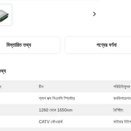
বিস্তারিত তথ্য
পণ্যের বর্ণনা
তথ্য
ল:
চীন
পরিচিতিমুলক 
প্লাগ বক্স পিএলসি স্প্লিটার
কনফিগারেশন
1260 থেকে 1650nm
বৈশিষ্ট্য:
CATV নেটওয়ার্ক
ফাইবার টাইপ