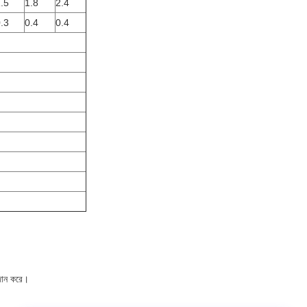
.5
1.8
2.4
.3
0.4
0.4
রদান করে।