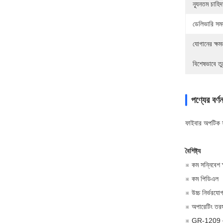
ন্যূনতম চাহি
ডেলিভারি সময
যোগানের ক্ষম
বিশেষভাবে তু
পণ্যের বর্ণন
ফাইবার অপটিক
বৈশিষ্ট্য
※ কম সন্নিবেশ ক
※ কম পিডিএল
※ উচ্চ নির্ভরযোগ
※ অপারেটিং তরঙ্গ
※ GR-1209 এব