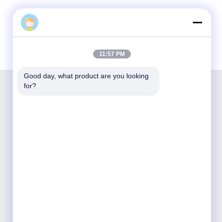
11:57 PM
Good day, what product are you looking 
for?
শেঞ্জেন অপটিকিং টেকনোলজি কো লিমিটেড একটি জাতীয় উদ্ভাবনী
এবং হাই-টেক সংস্থা যা অপটিক্যাল যোগাযোগ পণ্যগুলির গবেষণা ও
উন্নয়ন, উত্পাদন, বিক্রয় এবং পরিষেবাতে নিবেদিত।

