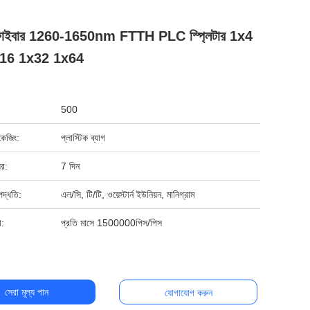
ফাইবার 1260-1650nm FTTH PLC স্প্লিটার 1x4
16 1x32 1x64
500
যাকেজিং:
প্লাস্টিক ব্যাগ
ের:
7 দিন
পদ্ধতি:
এল/সি, টি/টি, ওয়েস্টার্ন ইউনিয়ন, মানিগ্রাম
া:
প্রতি মাসে 1500000পিস/পিস
সেরা মূল্য পান
যোগাযোগ করুন