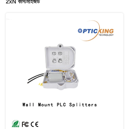
2xN কাস্টমাইজড