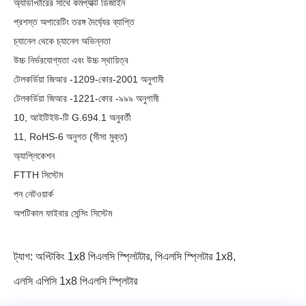
অ্যাডাপ্টারের সাথে কমপ্যাক্ট ডিজাইন
প্রশস্ত অপারেটিং তরঙ্গ দৈর্ঘ্যের ব্যাপ্তি
চ্যানেল থেকে চ্যানেল অভিন্নতা
উচ্চ নির্ভরযোগ্যতা এবং উচ্চ স্থায়িত্ব
টেলকর্ডিয়া জিআর -1209-কোর-2001 অনুগামী
টেলকর্ডিয়া জিআর -1221-কোর -৯৯৯ অনুগামী
10, আইটিইউ-টি G.694.1 অনুবর্তী
11, RoHS-6 অনুগত (সীসা মুক্ত)
অ্যাপ্লিকেশন
FTTH সিস্টেম
পন নেটওয়ার্ক
অপটিকাল ফাইবার সেন্সিং সিস্টেম
ট্যাগ:
অপ্টিকিং 1x8 পিএলসি স্প্লিটটার
,
পিএলসি স্প্লিটার 1x8
,
এলসি এপিসি 1x8 পিএলসি স্প্লিটার