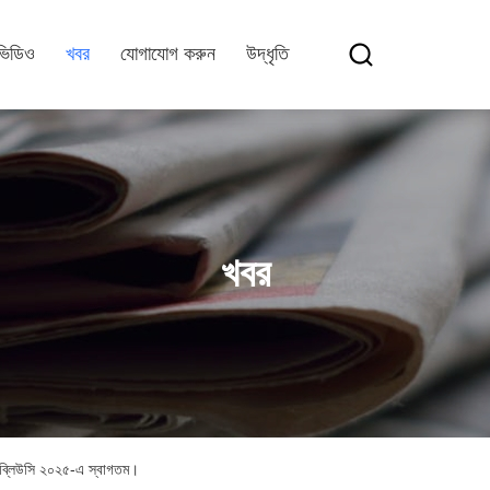
ভিডিও
খবর
যোগাযোগ করুন
উদ্ধৃতি
খবর
ডব্লিউসি ২০২৫-এ স্বাগতম।