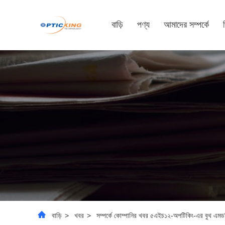
বাড়ি
পণ্য
আমাদের সম্পর্কে
বাড়ি
>
খবর
>
সম্পর্কে কোম্পানির খবর ৫এইচ১২-অপটিকিং-এর বুথ এম