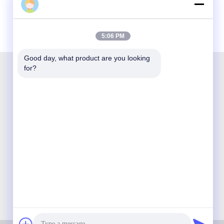
5:06 PM
Good day, what product are you looking 
for?
শেঞ্জেন অপটিকিং টেকনোলজি কো লিমিটেড একটি জাতীয় উদ্ভাবনী
এবং হাই-টেক সংস্থা যা অপটিক্যাল যোগাযোগ পণ্যগুলির গবেষণা ও
উন্নয়ন, উত্পাদন, বিক্রয় এবং পরিষেবাতে নিবেদিত।

