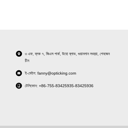
৩ এফ, ব্লক ৭, জিএস পার্ক, উহো ব্লাভ, গুয়ানলান লংহুয়া, শেনজেন
চীন
ই-মেইল: fanny@opticking.com
টেলিফোন: +86-755-83425935-83425936