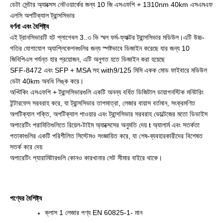
ডেটা সেন্টার অ্যাক্সেস নেটওয়ার্কের জন্য 10 জি এসএফপি + 1310nm 40km এসএমএফ
এলসি অপটিক্যাল ট্রান্সসিভার
বর্ণনা এবং বৈশিষ্ট্য
এই ট্রানসিভারটি হট প্লাগেবল 3..৩ ভি স্মল ফর্ম-ফ্যাক্টর ট্রান্সসিভার মডিউল।এটি উচ্চ-
গতির যোগাযোগ অ্যাপ্লিকেশনগুলির জন্য স্পষ্টভাবে ডিজাইন করেছে যার জন্য 10
জিবিপিএস পর্যন্ত হার প্রয়োজন, এটি অনুগত হতে ডিজাইন করা হয়েছে
SFF-8472 এবং SFP + MSA সহ with9/125 মিমি একক মোড ফাইবারে মডিউল
ডেটা 40km অবধি লিঙ্ক করে।
অপ্টিকিং এসএফপি + ট্রান্সসিভারগুলি একটি অনন্য বর্ধিত ডিজিটাল ডায়াগনস্টিক মনিটরিং
ইন্টারফেস সরবরাহ করে, যা ট্রান্সসিভার তাপমাত্রা, লেজার বায়াস বর্তমান, সংক্রমণিত
অপটিক্যাল শক্তি, অপটিক্যাল পাওয়ার এবং ট্রান্সসিভার সরবরাহ ভোল্টেজের মতো ডিভাইস
অপারেটিং পরামিতিগুলিতে রিয়েল-টাইম অ্যাক্সেসের অনুমতি দেয় t
অ্যালার্ম এবং সতর্কতা
পতাকাগুলির একটি পরিশীলিত সিস্টেমও সংজ্ঞায়িত করে, যা শেষ-ব্যবহারকারীদের বিশেষত
সতর্ক করে দেয়
অপারেটিং প্যারামিটারগুলি কোনও কারখানার সেট সীমার বাইরে থাকে।
পণ্যের বৈশিষ্ট্য
ক্লাস 1 লেজার পণ্য EN 60825-1- মান