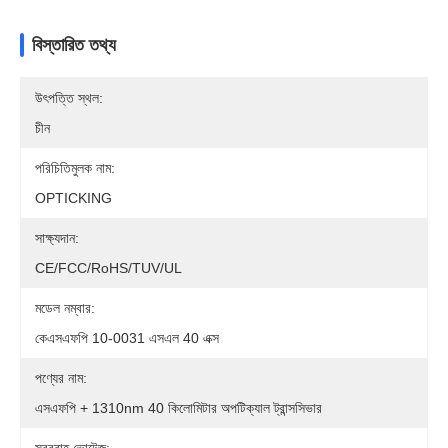
বিস্তারিত তথ্য
উৎপত্তি স্থল:
চীন
পরিচিতিমুলক নাম:
OPTICKING
সাক্ষ্যদান:
CE/FCC/RoHS/TUV/UL
মডেল নম্বার:
কেএসএফপি 10-0031 এসএল 40 এক্স
পণ্যের নাম:
এসএফপি + 1310nm 40 কিলোমিটার অপটিক্যাল ট্রান্সসিভার