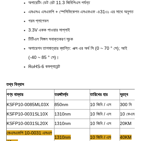
অপারেটিং ডেট রেট 11.3 জিবিপিএস পর্যন্ত
এমএসএ এসএফপি + স্পেসিফিকেশন এসএফএফ -৪31৩১ এর সাথে অনুগত
গরম প্লাগেবল
3.3V একক পাওয়ার সাপ্লাই
টিটিএল সিঙ্গল সনাক্তকরণ সূচক
অপারেশন তাপমাত্রার ব্যাপ্তি: এক্স এর অর্থ সি (0 ~ 70 ° সে); আই
(-40 ~ 85 ° সে)।
RoHS-6 কমপ্লায়েন্ট
তথ্য বিন্যাস
পণ্য নাম্বার
তরঙ্গদৈর্ঘ্য
তারিখের হার
দূরত্ব
KSFP10-0085ML03X
850nm
10 জিবি / এস
300 মি
KSFP10-0031SL10X
1310nm
10 জিবি / এস
10 কেএম
KSFP10-0031SL20X
1310nm
10 জিবি / এস
20KM
কেএসএফপি 10-0031 এসএল
1310nm
10 জিবি / এস
40KM