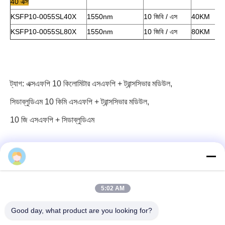
40 এক্স
KSFP10-0055SL40X
1550nm
10 জিবি / এস
40KM
KSFP10-0055SL80X
1550nm
10 জিবি / এস
80KM
ট্যাগ:
এক্সএফপি 10 কিলোমিটার এসএফপি + ট্রান্সসিভার মডিউল
,
সিডাব্লুডিএম 10 কিমি এসএফপি + ট্রান্সসিভার মডিউল
,
10 জি এসএফপি + সিডাব্লুডিএম
5:02 AM
৩ এফ, ব্লক ৭, জিএস পার্ক, উহো ব্লাভ, গুয়ানলান লংহুয়া, শেনজেন চীন
Good day, what product are you looking for?
ই-মেইল: fanny@opticking.com