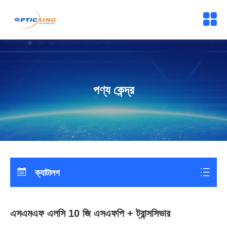
পণ্য কেন্দ্র
ক্যাটালগ
এসএমএফ এলসি 10 জি এসএফপি + ট্রান্সসিভার