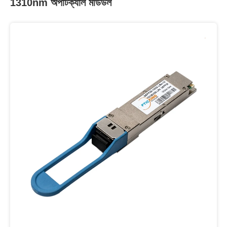
1310nm অপটিক্যাল মডিউল