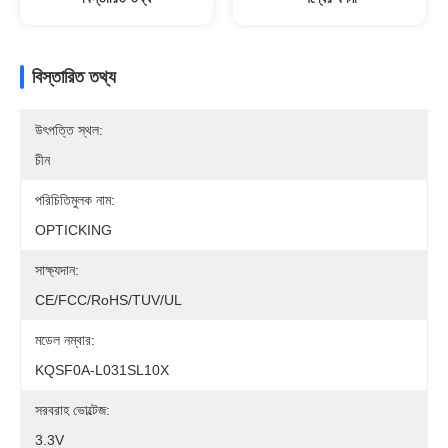
বিস্তারিত তথ্য
উৎপত্তি স্থল:
চীন
পরিচিতিমুলক নাম:
OPTICKING
সাক্ষ্যদান:
CE/FCC/RoHS/TUV/UL
মডেল নম্বার:
KQSF0A-L031SL10X
সরবরাহ ভোল্টেজ:
3.3V