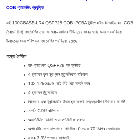
COB প্যাকেজিং প্রযুক্তি
এই 100GBASE-LR4 QSFP28 COB+PCBA ইন্টিগ্রেটেড ডিজাইন করা COB
(বোর্ডে চিপ) প্যাকেজিং নেয়, যা খরচ-কার্যকর দীর্ঘ-দূরের সংক্রমণের জন্য স্বয়ংক্রিয়
উত্পাদনের সময় পরিপক্ক প্যাকেজিং প্রক্রিয়া রয়েছে।
পণ্যের বৈশিষ্ট্য
হট-প্লাগেবল QSFP28 ফর্ম ফ্যাক্টর
4 চ্যানেল ফুল-ডুপ্লেক্স ট্রান্সসিভার মডিউল
103.125Gb/s মোট বিট রেট সমর্থন করে
4 চ্যানেল ট্রান্সমিটার
রিসিভার এবং ট্রান্সমিটার উভয় চ্যানেলেই অভ্যন্তরীণ সিডিআর সার্কিট
সমর্থন CDR বাইপাস
অন্তর্নির্মিত ডিজিটাল ডায়গনিস্টিক ফাংশন
অপারেটিং কেস তাপমাত্রা পরিসীমা: 0 থেকে 70 ডিগ্রি সেলসিয়াস
একক 3.3V পাওয়ার সাপ্লাই