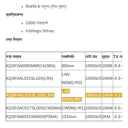
RoHS-6 অনুগত (লিড মুক্ত)
অ্যাপ্লিকেশন
100G ইথারনেট
ইনফিনিব্যান্ড ডিডিআর
তথ্য বিন্যাস
পণ্য নাম্বার
তরঙ্গদৈর্ঘ্য
ডেটা হার
দূরত্ব
TX পাওয়া
KQSF0A0085MM01X(SR4)
850nm
100Gb/s
100M
-8.4~2
LAN
KQSF0AL031SL10X(LR4)
100Gb/s
10KM
-4.3~4
WDM(নোট2)
LAN
KQSF0AL031SL10X(LR4)
100Gb/s
10KM
-4.3~4
WDM(নোট2)
KQSF0AC027SL00X(CWDM4)
CWDM(নোট1)
100Gb/s
10KM
-6.5~2
KQSF0A0031SM00X(PSM4)
1310nm
100Gb/s
2KM
-4.3~4