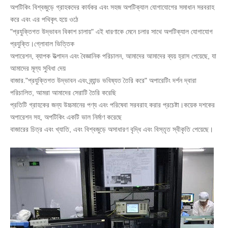
অপটিকিং বিশ্বজুড়ে গ্রাহকদের কার্যকর এবং সহজ অপটিক্যাল যোগাযোগের সমাধান সরবরাহ
করে এবং এর পথিকৃৎ হয়ে ওঠে
"প্রযুক্তিগত উদ্ভাবন বিকাশ চালায়" এই ধারণাকে মেনে চলার সাথে অপটিক্যাল যোগাযোগ
প্রযুক্তি।গ্লোবাল ভিত্তিক
অপারেশন, ব্যাপক উত্পাদন এবং বৈজ্ঞানিক পরিচালন, আমাদের আমাদের ব্যয় হ্রাস পেয়েছে, যা
আমাদের মূল্য সুবিধা দেয়
বাজার."প্রযুক্তিগত উদ্ভাবন এবং ব্র্যান্ড ভবিষ্যত তৈরি করে" অপারেটিং দর্শন দ্বারা
পরিচালিত, আমরা আমাদের সেরাটি তৈরি করেছি
প্রতিটি গ্রাহকের জন্য উচ্চমানের পণ্য এবং পরিষেবা সরবরাহ করার প্রচেষ্টা।কয়েক দশকের
অপারেশন সহ, অপটিকিং একটি ভাল নির্মাণ করেছে
বাজারের চিত্র এবং খ্যাতি, এবং বিশ্বজুড়ে অসাধারণ বৃদ্ধি এবং বিস্তৃত স্বীকৃতি পেয়েছে।